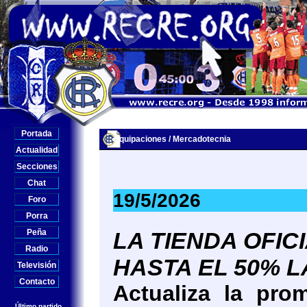
Portada
Equipaciones / Mercadotecnia
Actualidad
Secciones
Chat
19/5/2026
Foro
Porra
Peña
LA TIENDA OFI
Radio
HASTA EL 50% 
Televisión
Contacto
Actualiza la pro
Último partido