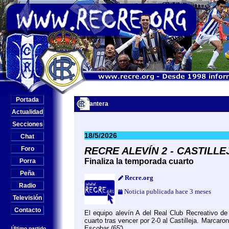
Portada
Cantera
Actualidad
Secciones
18/5/2026
Chat
Foro
RECRE ALEVÍN 2 - CASTILLE
Finaliza la temporada cuarto
Porra
Peña
Recre.org
Radio
Noticia publicada hace 3 meses
Televisión
Contacto
El equipo alevín A del Real Club Recreativo de 
cuarto tras vencer por 2-0 al Castilleja. Marcaro
Escobar (65').
Último partido