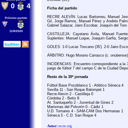
0
4
Ficha del partido
RECRE ALEVÍN: Lucas Bartomeu, Manuel Jesús 
Próximo partido
Gil, Jorge Ramos, Manuel Pérez y Andrés Palma
Gabriel Salazar, Jairo Escobar, Joaquín del Tor
11/8/2026
CASTILLEJA: Cayetano Ávila, Manuel Fuente
Suplentes: Manuel Luque, Joaquín Garfia, Serg
GOLES: 1-0 Lucas Toscano (35'). 2-0 Jairo Escob
ÁRBITRO: Hugo Morano Carrasco (c. onubense).
INCIDENCIAS: Encuentro correspondiente a la 30ª
juego de fútbol 7 del campo C de la Ciudad Dep
Resto de la 30ª jornada
Fútbol Base Pozoblanco 1 - Atlético Séneca 4
Sevilla 11 - San Roque Balompié 1
Recre Alevín 2 - Castilleja 0
Córdoba 2 - Betis 8
At. Sanluqueño 2 - Juventud de Gines 2
Marismas del Polvorín 0 - Cádiz 1
U.D. Tomares 4 - SAM-CAM Dos Hermanas 1
Séneca 5 - C.D. San Roque 4
Autor:
recre.org