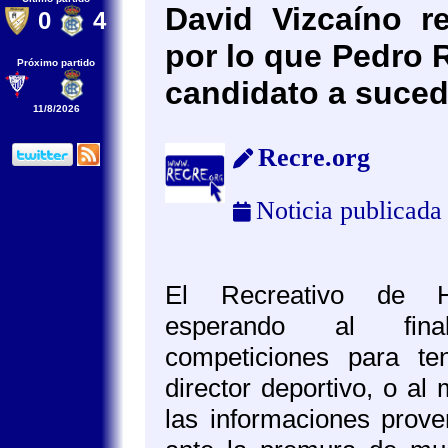
David Vizcaíno r
0
4
por lo que Pedro R
Próximo partido
candidato a suced
11/8/2026
Recre.org
Noticia publicada
El Recreativo de H
esperando al fi
competiciones para t
director deportivo, o a
las informaciones prove