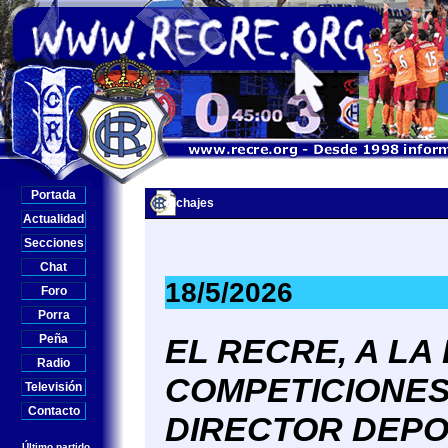
Portada
Fichajes
Actualidad
Secciones
Chat
18/5/2026
Foro
Porra
Peña
EL RECRE, A LA
Radio
COMPETICIONES
Televisión
Contacto
DIRECTOR DEPO
Último partido