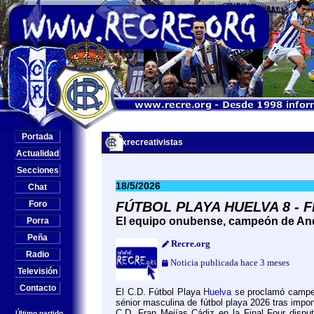
Portada
Exrecreativistas
Actualidad
Secciones
18/5/2026
Chat
Foro
FÚTBOL PLAYA HUELVA 8 - 
El equipo onubense, campeón de An
Porra
Peña
Recre.org
Radio
Noticia publicada hace 3 meses
Televisión
Contacto
El C.D. Fútbol Playa
Huelva
se proclamó campeó
sénior masculina de fútbol playa 2026 tras impon
C.D. Fran Mejías Cádiz en la Final Four dispu
Último partido