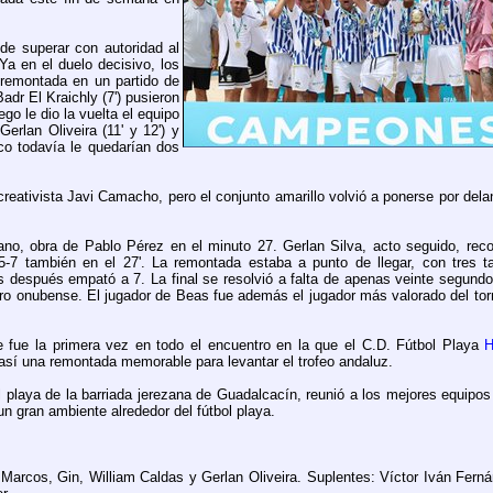
de superar con autoridad al
Ya en el duelo decisivo, los
 remontada en un partido de
dr El Kraichly (7') pusieron
go le dio la vuelta el equipo
erlan Oliveira (11' y 12') y
co todavía le quedarían dos
reativista Javi Camacho, pero el conjunto amarillo volvió a ponerse por dela
ano, obra de Pablo Pérez en el minuto 27. Gerlan Silva, acto seguido, reco
 5-7 también en el 27'. La remontada estaba a punto de llegar, con tres 
 después empató a 7. La final se resolvió a falta de apenas veinte segundos
adro onubense. El jugador de Beas fue además el jugador más valorado del to
e fue la primera vez en todo el encuentro en la que el C.D. Fútbol Playa
H
así una remontada memorable para levantar el trofeo andaluz.
 playa de la barriada jerezana de Guadalcacín, reunió a los mejores equipo
un gran ambiente alrededor del fútbol playa.
os, Gin, William Caldas y Gerlan Oliveira. Suplentes: Víctor Iván Ferná