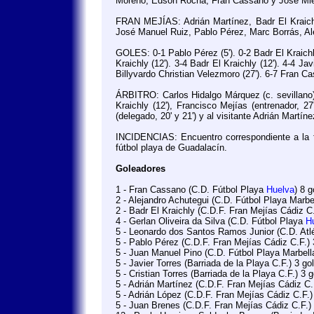
Moreno, Edson Rocha, Fran Cassano y José Mi
FRAN MEJÍAS: Adrián Martínez, Badr El Kraichl
José Manuel Ruiz, Pablo Pérez, Marc Borrás, A
GOLES: 0-1 Pablo Pérez (5'). 0-2 Badr El Kraichly 
Kraichly (12'). 3-4 Badr El Kraichly (12'). 4-4 Ja
Billyvardo Christian Velezmoro (27'). 6-7 Fran Ca
ÁRBITRO: Carlos Hidalgo Márquez (c. sevillano). 
Kraichly (12'), Francisco Mejías (entrenador, 2
(delegado, 20' y 21') y al visitante Adrián Martíne
INCIDENCIAS: Encuentro correspondiente a la f
fútbol playa de Guadalacín.
Goleadores
1 - Fran Cassano (C.D. Fútbol Playa
Huelva
) 8 
2 - Alejandro Achutegui (C.D. Fútbol Playa Marbe
2 - Badr El Kraichly (C.D.F. Fran Mejías Cádiz C
4 - Gerlan Oliveira da Silva (C.D. Fútbol Playa
H
5 - Leonardo dos Santos Ramos Junior (C.D. Atl
5 - Pablo Pérez (C.D.F. Fran Mejías Cádiz C.F.)
5 - Juan Manuel Pino (C.D. Fútbol Playa Marbell
5 - Javier Torres (Barriada de la Playa C.F.) 3 g
5 - Cristian Torres (Barriada de la Playa C.F.) 3 
5 - Adrián Martínez (C.D.F. Fran Mejías Cádiz C.
5 - Adrián López (C.D.F. Fran Mejías Cádiz C.F.
5 - Juan Brenes (C.D.F. Fran Mejías Cádiz C.F.)