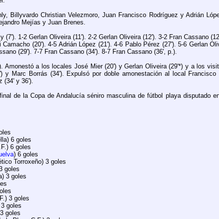
er.
y, Billyvardo Christian Velezmoro, Juan Francisco Rodríguez y Adrián Lópe
lejandro Mejías y Juan Brenes.
(7'). 1-2 Gerlan Oliveira (11'). 2-2 Gerlan Oliveira (12'). 3-2 Fran Cassano (12
vi Camacho (20'). 4-5 Adrián López (21'). 4-6 Pablo Pérez (27'). 5-6 Gerlan Oliv
ssano (29'). 7-7 Fran Cassano (34'). 8-7 Fran Cassano (36', p.).
Amonestó a los locales José Mier (20') y Gerlan Oliveira (29'*) y a los visi
7') y Marc Borrás (34'). Expulsó por doble amonestación al local Francisco 
z (34' y 36').
inal de la Copa de Andalucía séniro masculina de fútbol playa disputado e
goles
lla) 6 goles
.F.) 6 goles
uelva
) 6 goles
ético Torroxeño) 3 goles
 3 goles
a) 3 goles
oles
goles
F.) 3 goles
) 3 goles
 3 goles