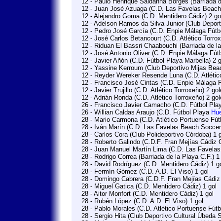
12 - Paulo Henrique Saldanha Borges (Barriada d
12 - Juan José Azuaga (C.D. Las Favelas Beach
12 - Alejandro Goma (C.D. Mentidero Cádiz) 2 g
12 - Adelson Ramos da Silva Junior (Club Depor
12 - Pedro José García (C.D. Enpie Málaga Fútb
12 - José Carlos Betancourt (C.D. Atlético Torro
12 - Riduan El Bassri Chaabouchi (Barriada de l
12 - José Antonio Oliver (C.D. Enpie Málaga Fút
12 - Javier Añón (C.D. Fútbol Playa Marbella) 2 
12 - Yassine Kerroum (Club Deportivo Mijas Bea
12 - Reyder Wereker Resende Luna (C.D. Atlétic
12 - Francisco José Cintas (C.D. Enpie Málaga 
12 - Javier Trujillo (C.D. Atlético Torroxeño) 2 go
12 - Adrián Ronda (C.D. Atlético Torroxeño) 2 go
26 - Francisco Javier Camacho (C.D. Fútbol Pl
26 - Willian Caldas Araujo (C.D. Fútbol Playa
Hue
28 - Mario Carmona (C.D. Atlético Portuense Fút
28 - Iván Marín (C.D. Las Favelas Beach Soccer
28 - Carlos Cora (Club Polideportivo Córdoba) 1 
28 - Roberto Galindo (C.D.F. Fran Mejías Cádiz 
28 - Juan Manuel Martín Lima (C.D. Las Favela
28 - Rodrigo Correa (Barriada de la Playa C.F.) 1
28 - David Rodríguez (C.D. Mentidero Cádiz) 1 g
28 - Fermín Gómez (C.D. A.D. El Viso) 1 gol
28 - Domingo Cabrera (C.D.F. Fran Mejías Cádiz 
28 - Miguel Gatica (C.D. Mentidero Cádiz) 1 gol
28 - Aitor Monfort (C.D. Mentidero Cádiz) 1 gol
28 - Rubén López (C.D. A.D. El Viso) 1 gol
28 - Pablo Morales (C.D. Atlético Portuense Fútb
28 - Sergio Hita (Club Deportivo Cultural Úbeda 