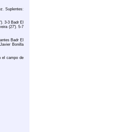
z. Suplentes:
'). 3-3 Badr El
eira (27'). 5-7
tantes Badr El
Javier Bonilla
n el campo de