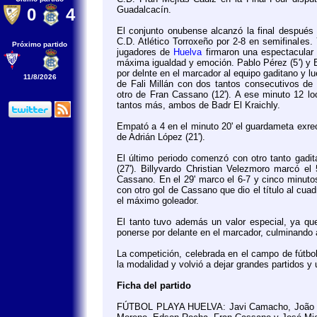
Guadalcacín.
0
4
El conjunto onubense alcanzó la final después 
C.D. Atlético Torroxeño por 2-8 en semifinales. 
Próximo partido
jugadores de
Huelva
firmaron una espectacular
máxima igualdad y emoción. Pablo Pérez (5') y Ba
por delnte en el marcador al equipo gaditano y lue
11/8/2026
de Fali Millán con dos tantos consecutivos de G
otro de Fran Cassano (12'). A ese minuto 12 lo
tantos más, ambos de Badr El Kraichly.
Empató a 4 en el minuto 20' el guardameta exrec
de Adrián López (21').
El último periodo comenzó con otro tanto gadit
(27'). Billyvardo Christian Velezmoro marcó el
Cassano. En el 29' marco el 6-7 y cinco minutos
con otro gol de Cassano que dio el título al cu
el máximo goleador.
El tanto tuvo además un valor especial, ya qu
ponerse por delante en el marcador, culminando 
La competición, celebrada en el campo de fútbol
la modalidad y volvió a dejar grandes partidos y 
Ficha del partido
FÚTBOL PLAYA HUELVA: Javi Camacho, João Marc