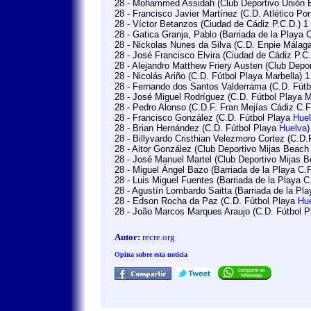
28 - Mohammed Assidah (Club Deportivo Unión 
28 - Francisco Javier Martínez (C.D. Atlético Po
28 - Víctor Betanzos (Ciudad de Cádiz P.C.D.) 1
28 - Gatica Granja, Pablo (Barriada de la Playa C
28 - Nickolas Nunes da Silva (C.D. Enpie Málaga
28 - José Francisco Elvira (Ciudad de Cádiz P.C.
28 - Alejandro Matthew Friery Austen (Club Depo
28 - Nicolás Ariño (C.D. Fútbol Playa Marbella) 1
28 - Fernando dos Santos Valderrama (C.D. Fútb
28 - José Miguel Rodríguez (C.D. Fútbol Playa M
28 - Pedro Alonso (C.D.F. Fran Mejías Cádiz C.F
28 - Francisco González (C.D. Fútbol Playa
Hue
28 - Brian Hernández (C.D. Fútbol Playa
Huelva
)
28 - Billyvardo Cristhian Velezmoro Cortez (C.D.
28 - Aitor González (Club Deportivo Mijas Beach
28 - José Manuel Martel (Club Deportivo Mijas 
28 - Miguel Ángel Bazo (Barriada de la Playa C.F
28 - Luis Miguel Fuentes (Barriada de la Playa C
28 - Agustín Lombardo Saitta (Barriada de la Pla
28 - Edson Rocha da Paz (C.D. Fútbol Playa
Hu
28 - João Marcos Marques Araujo (C.D. Fútbol 
Autor:
recre.org
Opina sobre esta noticia