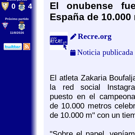
El onubense fu
0
4
España de 10.000
Próximo partido
11/8/2026
Recre.org
Noticia publicada
El atleta Zakaria Boufal
la red social Instag
puesto en el campeon
de 10.000 metros celeb
de 10.000 m" con un tie
"Sobre el papel, venía