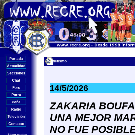
Portada
Atletismo
Actualidad
Secciones
Chat
14/5/2026
Foro
Porra
Peña
ZAKARIA BOUFA
Radio
UNA MEJOR MAR
Televisión
Contacto
NO FUE POSIBL
Último partido