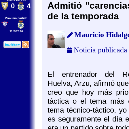
Admitió "carencia
0
4
de la temporada
Próximo partido
11/8/2026
Mauricio Hidalg
Noticia publicada
El entrenador del Re
Huelva, Arzu, afirmó que
creo que hoy más prior
táctica o el tema más 
tema técnico-táctico, y
es seguramente el día 
era un partido sobre to