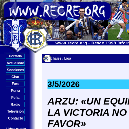
Portada
Fichajes / Liga
Actualidad
Secciones
Chat
3/5/2026
Foro
Porra
Peña
ARZU: «UN EQUI
Radio
LA VICTORIA NO
Televisión
Contacto
FAVOR»
Último partido