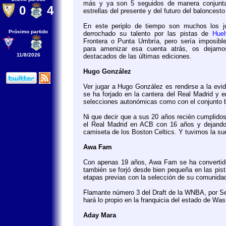
más y ya son 5 seguidos de manera conjunta,
0
4
estrellas del presente y del futuro del baloncest
En este periplo de tiempo son muchos los 
Próximo partido
derrochado su talento por las pistas de
Hue
Frontera o Punta Umbría, pero sería imposible
para amenizar esa cuenta atrás, os deja
11/8/2026
destacados de las últimas ediciones.
Hugo González
Ver jugar a Hugo González es rendirse a la evi
se ha forjado en la cantera del Real Madrid y 
selecciones autonómicas como con el conjunto 
Ni que decir que a sus 20 años recién cumplido
el Real Madrid en ACB con 16 años y dejando
camiseta de los Boston Celtics. Y tuvimos la sue
Awa Fam
Con apenas 19 años, Awa Fam se ha convertido e
también se forjó desde bien pequeña en las pis
etapas previas con la selección de su comunid
Flamante número 3 del Draft de la WNBA, por Sea
hará lo propio en la franquicia del estado de W
Aday Mara