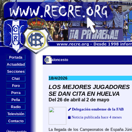
Portada
Baloncesto
Actualidad
Secciones
18/4/2026
Chat
Foro
LOS MEJORES JUGADORES Y
SE DAN CITA EN HUELVA
Porra
Del 26 de abril al 2 de mayo
Peña
Radio
Delegación onubense de la FAB
Televisión
Noticia publicada hace 4 meses
Contacto
La llegada de los Campeonatos de España Jún
Último partido