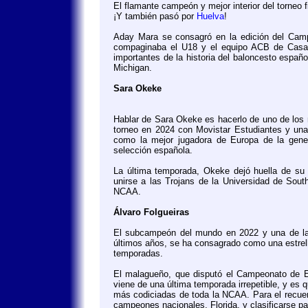
El flamante campeón y mejor interior del torneo 
¡Y también pasó por
Huelva
!
Aday Mara se consagró en la edición del Cam
compaginaba el U18 y el equipo ACB de Casad
importantes de la historia del baloncesto españ
Michigan.
Sara Okeke
Hablar de Sara Okeke es hacerlo de uno de los 
torneo en 2024 con Movistar Estudiantes y un
como la mejor jugadora de Europa de la gene
selección española.
La última temporada, Okeke dejó huella de su
unirse a las Trojans de la Universidad de South
NCAA.
Álvaro Folgueiras
El subcampeón del mundo en 2022 y una de las 
últimos años, se ha consagrado como una estrell
temporadas.
El malagueño, que disputó el Campeonato de Es
viene de una última temporada irrepetible, y es
más codiciadas de toda la NCAA. Para el recuerd
campeones nacionales, Florida, y clasificarse p