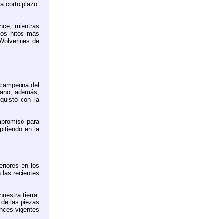
a corto plazo.
nce, mientras
los hitos más
 Wolverines de
, campeona del
rano, además,
quistó con la
mpromiso para
pitiendo en la
riores en los
 las recientes
estra tierra,
 de las piezas
onces vigentes