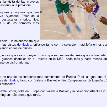
 la visita de las mayores
o español a la provincia.
jugones y jugonas que han
lva
, Aljaraque, Palos de la
 destacarlos a todos. Hoy,
mos 5 de los nombres más
dencia. Un baloncestista que
en las pistas de
Huelva
, brillando tanto con la selección madrileña en los 
blanco en los de clubes.
s, no es que sea un proyecto, sino que es una realidad más que contrastada
 grandes destellos de su talento en la NBA, nada más y nada menos que
rte de disfrutarlo aquí.
n una de las interiores más dominantes de Europa. Y sí, al igual que el 
tas de
Huelva
, tanto con Valencia Basket en los Campeonatos de España Jú
ad autónoma.
ttle Storm, brilla en Europa con Valencia Basket y la Selección Absoluta y,
ashington más pronto que tarde.