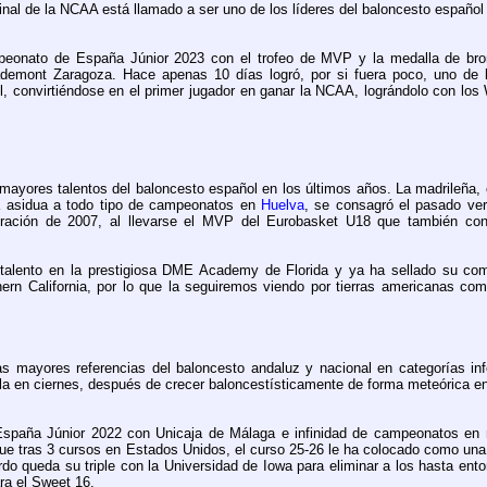
final de la NCAA está llamado a ser uno de los líderes del baloncesto español 
peonato de España Júnior 2023 con el trofeo de MVP y la medalla de bro
emont Zaragoza. Hace apenas 10 días logró, por si fuera poco, uno de 
ol, convirtiéndose en el primer jugador en ganar la NCAA, lográndolo con los
mayores talentos del baloncesto español en los últimos años. La madrileña
a asidua a todo tipo de campeonatos en
Huelva
, se consagró el pasado ve
ración de 2007, al llevarse el MVP del Eurobasket U18 que también con
 talento en la prestigiosa DME Academy de Florida y ya ha sellado su co
ern California, por lo que la seguiremos viendo por tierras americanas com
mayores referencias del baloncesto andaluz y nacional en categorías infe
a en ciernes, después de crecer baloncestísticamente de forma meteórica en
paña Júnior 2022 con Unicaja de Málaga e infinidad de campeonatos en nu
 que tras 3 cursos en Estados Unidos, el curso 25-26 le ha colocado como una
o queda su triple con la Universidad de Iowa para eliminar a los hasta ent
ara el Sweet 16.